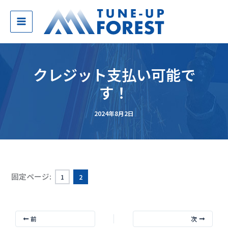
内
容
を
ス
キ
ッ
クレジット支払い可能で
プ
す！
2024年8月2日
固定ページ:
1
2
前
次