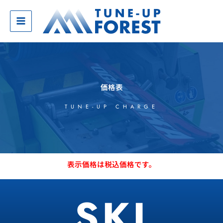
内
容
を
ス
キ
ッ
プ
価格表
TUNE-UP CHARGE
表示価格は税込価格です。
SKI