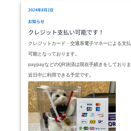
ク
2024年8月2日
レ
ジ
お知らせ
ッ
クレジット支払い可能です！
ト
支
クレジットカード・交通系電子マネーによる支払
払
可能となっております。
い
可
paypayなどのQR決済は現在手続きをしており
能
近日中に利用できる予定です。
で
す！