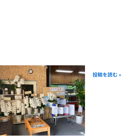
と
う
ご
ざ
い
ま
し
た！
投稿を読む »