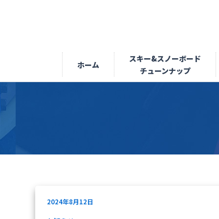
内
容
を
ス
キ
スキー&スノーボード
ホーム
ッ
チューンナップ
プ
2024年8月12日