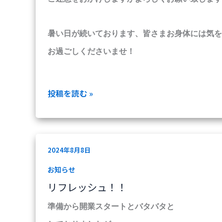
暑い日が続いております、
皆さまお身体には気を
お過ごしくださいませ！
投稿を読む »
リ
2024年8月8日
フ
レ
お知らせ
ッ
リフレッシュ！！
シ
ュ！！
準備から開業スタートとバタバタと