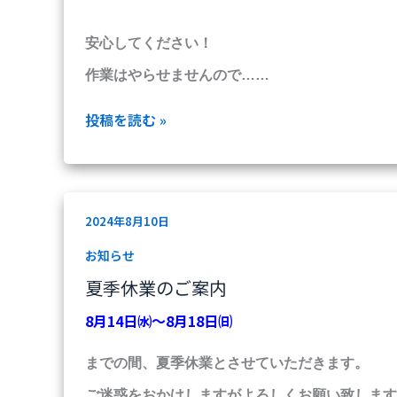
安心してください！
作業はやらせませんので……
投稿を読む »
夏
2024年8月10日
季
休
お知らせ
業
夏季休業のご案内
の
ご
8月14日㈬～8月18日㈰
案
内
までの間、
夏季休業とさせていただきます。
ご迷惑をおかけしますがよろしくお願い致します