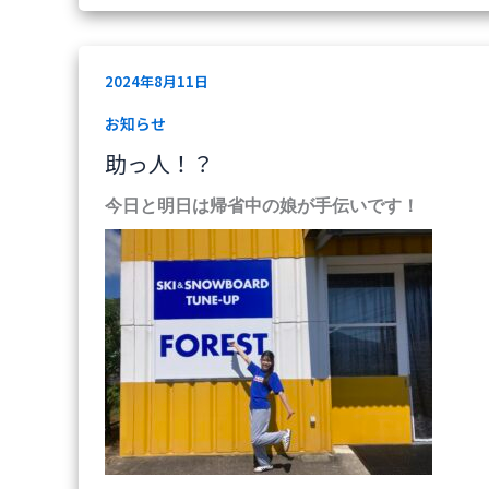
助
2024年8月11日
っ
人！？
お知らせ
助っ人！？
今日と明日は帰省中の娘が手伝いです！